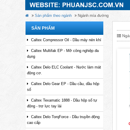
Sản phẩm theo ngành
Ngành mía đường
SẢN PHẨM
Ngà
Caltex Compressor Oil - Dầu máy nén khí
Caltex Multifak EP - Mỡ công nghiệp đa
dụng
Caltex Delo ELC Coolant - Nước làm mát
động cơ.
Caltex Delo Gear EP - Dầu cầu, dầu hộp
số
Caltex Texamatic 1888 - Dầu hộp số tự
động - trợ lực tay lái
Caltex Delo TorqForce - Dầu truyền động
cao cấp