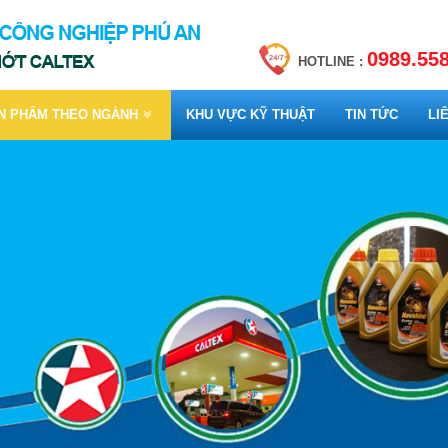
0989.558
HOTLINE :
N PHẨM THEO NGÀNH
KHU VỰC KỸ THUẬT
TIN TỨC
LI