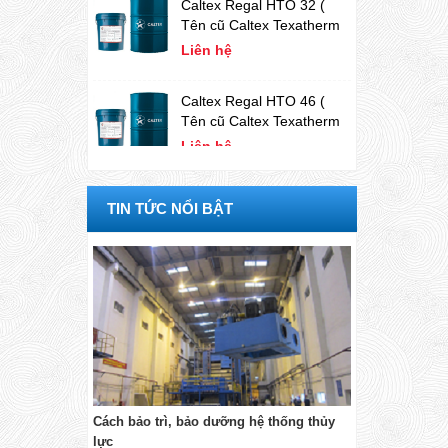
32)
Liên hệ
Caltex Regal HTO 46 (
Tên cũ Caltex Texatherm
46)
Liên hệ
Caltex Regal HH
32/46/68/100/220/320/460
( tên cũ Caltex Canopus
Liên hệ
TIN TỨC NỔI BẬT
32/46/68/100/220/320/460)
Delo ELC Anti-
Freeze/Coolant
Concentrate
Liên hệ
Rando HD68
Liên hệ
i trơn phụ
Cách bảo trì, bảo dưỡng hệ thống thủy
lực
PLANTOCUT 917 JEP