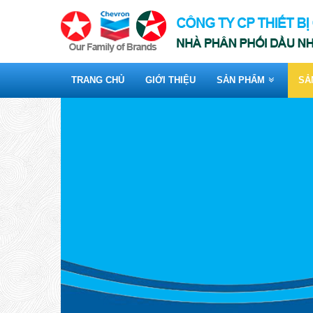
TRANG CHỦ
GIỚI THIỆU
SẢN PHẨM
SẢ