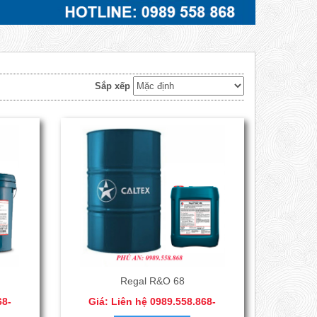
Sắp xếp
Regal R&O 68
68-
Giá: Liên hệ 0989.558.868-