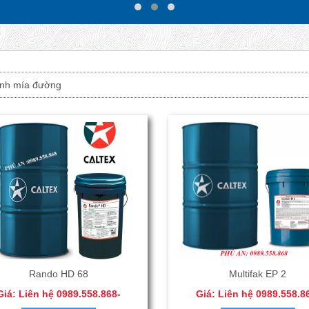
nh mía đường
Rando HD 68
Multifak EP 2
Giá: Liên hệ 0989.558.868-
Giá: Liên hệ 0989.558.8