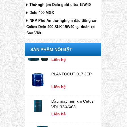
Thử nghiệm Delo gold ultra 15W40
Delo ELC Anti-
Delo 400 MGX
Freeze/Coolant
Concentrate
NPP Phú An thử nghiệm dầu động cơ
Liên hệ
Caltex Delo 400 SLK 15W40 tại đoàn xe
Sao Việt
Rando HD68
Liên hệ
SẢN PHẨM NỔI BẬT
PLANTOCUT 917 JEP
Liên hệ
Dầu máy nén khí Cetus
VDL 32/46/68
Liên hệ
Caltex Regal HTO 32 (
Tên cũ Caltex Texatherm