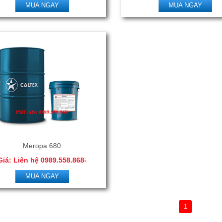
0966.506.288
0966.506.288
MUA NGAY
MUA NGAY
Meropa 680
Giá: Liên hệ 0989.558.868-
0966.506.288
MUA NGAY
1