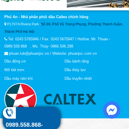
Phú An - Nhà phân phối dầu Caltex chính hãng
P1707A Rivera Park
-
Số 69, Phố Vũ Trọng Phụng, Phường Thanh Xuân,
Thành Phố Hà Nội
Tel: 0243 5765946 / Fax: 0243 5675947 / Hotline: Mr. Thuan -
0989.558.868 , Ms. Thúy- 0966.506.288
phuan.lub@phuanjsc.vn / Website: phuanjsc.com.vn
Dầu động cơ
Dầu bánh răng
Mỡ bôi trơn
Dầu thủy lực
Dầu máy nén khí
Dầu truyền nhiệt
0989.558.868-