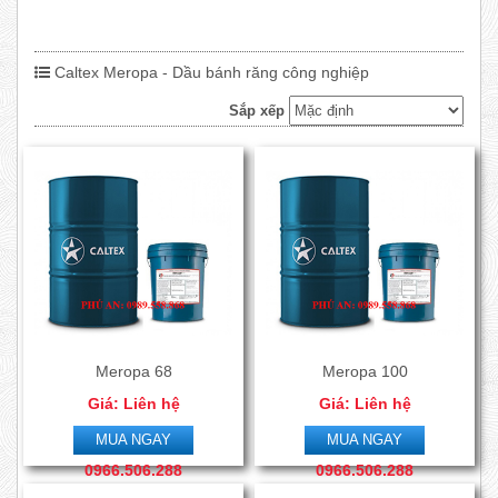
Caltex Meropa - Dầu bánh răng công nghiệp
Sắp xếp
Meropa 68
Meropa 100
Giá: Liên hệ
Giá: Liên hệ
0989.558.868-
0989.558.868-
MUA NGAY
MUA NGAY
0966.506.288
0966.506.288