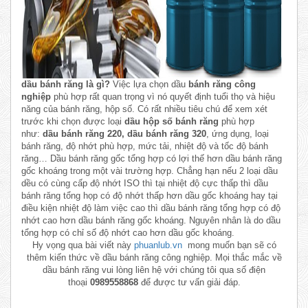
dầu bánh răng là gì?
Việc lựa chọn dầu
bánh răng công
nghiệp
phù hợp rất quan trọng vì nó quyết định tuổi thọ và hiệu
năng của bánh răng, hộp số. Có rất nhiều tiêu chú để xem xét
trước khi chọn được loại
dầu hộp số bánh răng
phù hợp
như:
dầu bánh răng 220, dầu bánh răng 320
, ứng dụng, loại
bánh răng, độ nhớt phù hợp, mức tải, nhiệt độ và tốc độ bánh
răng… Dầu bánh răng gốc tổng hợp có lợi thế hơn dầu bánh răng
gốc khoáng trong một vài trường hợp. Chẳng hạn nếu 2 loại dầu
dều có cùng cấp độ nhớt ISO thì tại nhiệt độ cực thấp thì dầu
bánh răng tổng họp có độ nhớt thấp hơn dầu gốc khoáng hay tại
điều kiện nhiệt độ làm việc cao thì dầu bánh răng tổng hợp có độ
nhớt cao hơn dầu bánh răng gốc khoáng. Nguyên nhân là do dầu
tổng hợp có chỉ số độ nhớt cao hơn dầu gốc khoáng.
Hy vọng qua bài viết này
phuanlub.vn
mong muốn bạn sẽ có
thêm kiến thức về dầu bánh răng công nghiệp. Mọi thắc mắc về
dầu bánh răng vui lòng liên hệ với chúng tôi qua số điện
thoại
0989558868
để được tư vấn giải đáp.