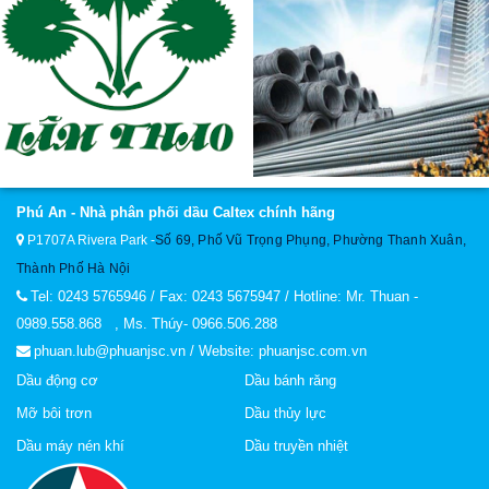
Phú An - Nhà phân phối dầu Caltex chính hãng
P1707A Rivera Park
-
Số 69, Phố Vũ Trọng Phụng, Phường Thanh Xuân,
Thành Phố Hà Nội
Tel: 0243 5765946 / Fax: 0243 5675947 / Hotline: Mr. Thuan -
0989.558.868 , Ms. Thúy- 0966.506.288
phuan.lub@phuanjsc.vn / Website: phuanjsc.com.vn
Dầu động cơ
Dầu bánh răng
Mỡ bôi trơn
Dầu thủy lực
Dầu máy nén khí
Dầu truyền nhiệt