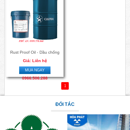
Rust Proof Oil - Dầu chống
Giá: Liên hệ
rỉ màng mỏng
0989.558.868-
MUA NGAY
0966.506.288
1
ĐỐI TÁC