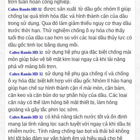
trơn tuần hoàn công nghiệp.
được sản xuất từ dầu gốc nhóm II giúp
Caltex Rando HD 32
chống lại quá trình hóa đặc và hình thành cặn của dầu
trong sử dụng. Qua đó làm giảm thiểu nguy cơ thay dầu
trước thời hạn. Thử nghiệm chống ô xy hóa cho thấy
tuổi thọ của dầu cao hơn so với các loại dầu thủy lực có
dầu gốc tinh lọc bằng dung môi.
sử dụng hệ phụ gia đặc biệt chống mài
Caltex Rando HD 32
mòn giúp bảo vệ bề mặt kim loại ngay cả khi tải nặng
phá vỡ màng bôi trơn.
sử dụng hệ phụ gia chống rỉ và chống
Caltex Rando HD 32
ô xy hóa đặc biệt kết hợp với dầu gốc Nhóm II hảo hạng
giúp hạn chế sự hình thành cặn rỉ mài mòn, cặn bám,
cặn keo và cặn bùn do sự phân hủy của dầu. Các loại
cặn này có thể làm hỏng bề mặt thiết bị, làm hỏng
gioăng và gây tắc phin lọc sớm.
có khả năng tách nước tốt và ổn định
Caltex Rando HD 32
mang lại tính năng lọc sạch tuyệt vời ngay cả khi dầu bị
nhiễm nước. Tính năng chống tạo bọt và thải bỏ không
khí tốt bảo đảm sự vận hành êm và hiệu quả cho hệ