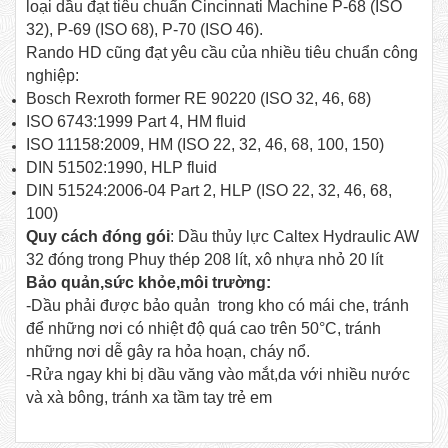
loại dầu đạt tiêu chuẩn Cincinnati Machine P-68 (ISO
32), P-69 (ISO 68), P-70 (ISO 46).
Rando HD cũng đạt yêu cầu của nhiều tiêu chuẩn công
nghiệp:
Bosch Rexroth former RE 90220 (ISO 32, 46, 68)
ISO 6743:1999 Part 4, HM fluid
ISO 11158:2009, HM (ISO 22, 32, 46, 68, 100, 150)
DIN 51502:1990, HLP fluid
DIN 51524:2006-04 Part 2, HLP (ISO 22, 32, 46, 68,
100)
Quy cách đóng gói
: Dầu thủy lực Caltex Hydraulic AW
32 đóng trong Phuy thép 208 lít, xô nhựa nhỏ 20 lít
Bảo quản,sức khỏe,môi trường:
-Dầu phải được bảo quản trong kho có mái che, tránh
để những nơi có nhiệt độ quá cao trên 50°C, tránh
những nơi dễ gây ra hỏa hoạn, cháy nổ.
-Rửa ngay khi bị dầu văng vào mắt,da với nhiều nước
và xà bông, tránh xa tầm tay trẻ em