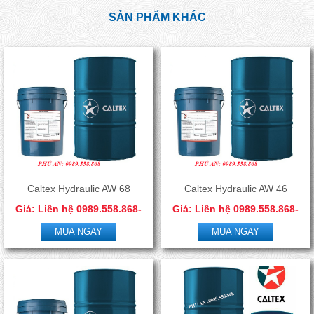
SẢN PHẨM KHÁC
Caltex Hydraulic AW 68
Caltex Hydraulic AW 46
Giá: Liên hệ 0989.558.868-
Giá: Liên hệ 0989.558.868-
0966.506.288
0966.506.288
MUA NGAY
MUA NGAY