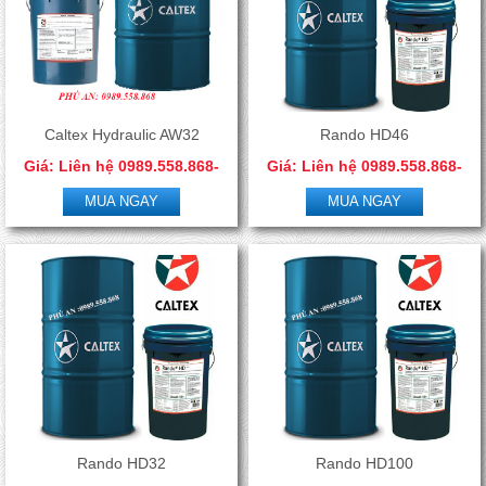
Caltex Hydraulic AW32
Rando HD46
Giá: Liên hệ 0989.558.868-
Giá: Liên hệ 0989.558.868-
0966.506.288
0966.506.288
MUA NGAY
MUA NGAY
Rando HD32
Rando HD100