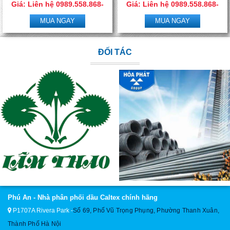
Giá: Liên hệ 0989.558.868-
Giá: Liên hệ 0989.558.868-
0966.506.288
0966.506.288
MUA NGAY
MUA NGAY
ĐỐI TÁC
Phú An - Nhà phân phối dầu Caltex chính hãng
P1707A Rivera Park
-
Số 69, Phố Vũ Trọng Phụng, Phường Thanh Xuân,
Thành Phố Hà Nội