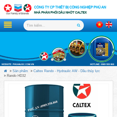
Sản phẩm
Caltex Rando - Hydraulic AW - Dầu thủy lực
Rando HD32