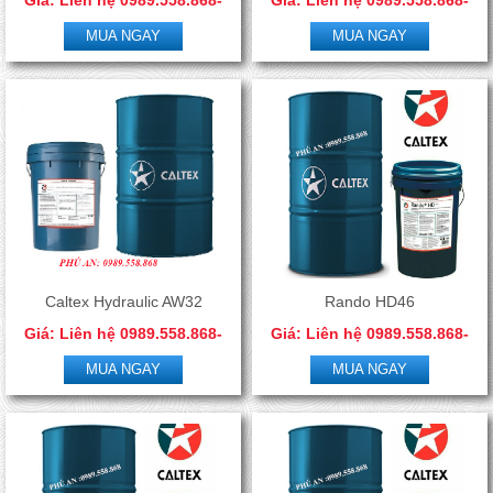
0966.506.288
0966.506.288
MUA NGAY
MUA NGAY
Caltex Hydraulic AW32
Rando HD46
Giá: Liên hệ 0989.558.868-
Giá: Liên hệ 0989.558.868-
0966.506.288
0966.506.288
MUA NGAY
MUA NGAY