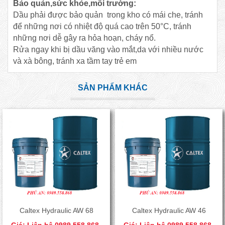
Bảo quản,sức khỏe,môi trường:
Dầu phải được bảo quản trong kho có mái che, tránh
để những nơi có nhiệt độ quá cao trên 50°C, tránh
những nơi dễ gây ra hỏa hoạn, cháy nổ.
Rửa ngay khi bị dầu văng vào mắt,da với nhiều nước
và xà bông, tránh xa tầm tay trẻ em
SẢN PHẨM KHÁC
Caltex Hydraulic AW 68
Caltex Hydraulic AW 46
Giá: Liên hệ 0989.558.868-
Giá: Liên hệ 0989.558.868-