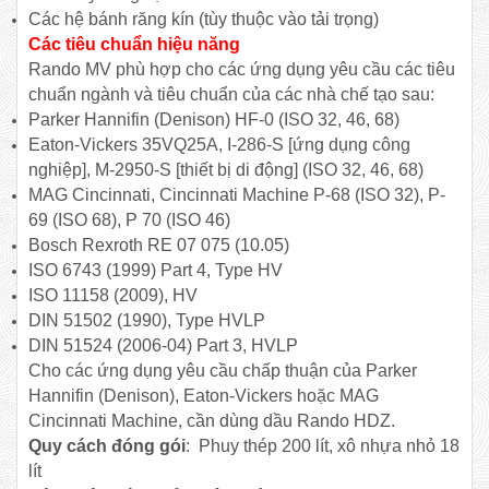
Các hệ bánh răng kín (tùy thuộc vào tải trọng)
Các tiêu chuẩn hiệu năng
Rando MV phù hợp cho các ứng dụng yêu cầu các tiêu
chuẩn ngành và tiêu chuẩn của các nhà chế tạo sau:
Parker Hannifin (Denison) HF-0 (ISO 32, 46, 68)
Eaton-Vickers 35VQ25A, I-286-S [ứng dụng công
nghiệp], M-2950-S [thiết bị di động] (ISO 32, 46, 68)
MAG Cincinnati, Cincinnati Machine P-68 (ISO 32), P-
69 (ISO 68), P 70 (ISO 46)
Bosch Rexroth RE 07 075 (10.05)
ISO 6743 (1999) Part 4, Type HV
ISO 11158 (2009), HV
DIN 51502 (1990), Type HVLP
DIN 51524 (2006-04) Part 3, HVLP​​
Cho các ứng dụng yêu cầu chấp thuận của Parker
Hannifin (Denison), Eaton-Vickers hoặc MAG
Cincinnati Machine, cần dùng dầu Rando HDZ.
Quy cách đóng gói
: Phuy thép 200 lít, xô nhựa nhỏ 18
lít