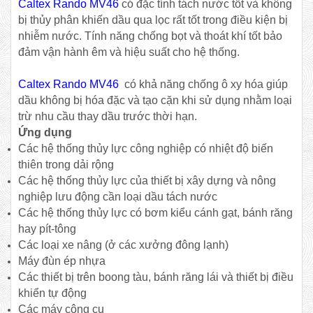
Caltex Rando MV46
có đặc tính tách nước tốt và không
bị thủy phân khiến dầu qua lọc rất tốt trong điều kiện bị
nhiễm nước. Tính năng chống bọt và thoát khí tốt bảo
đảm vận hành êm và hiệu suất cho hệ thống.
Caltex Rando MV46
có khả năng chống ô xy hóa giúp
dầu không bị hóa đặc và tạo cặn khi sử dụng nhằm loại
trừ nhu cầu thay dầu trước thời hạn.
Ứng dụng
Các hệ thống thủy lực công nghiệp có nhiệt độ biến
thiên trong dải rộng
Các hệ thống thủy lực của thiết bị xây dựng và nông
nghiệp lưu động cần loại dầu tách nước
Các hệ thống thủy lực có bơm kiểu cánh gạt, bánh răng
hay pít-tông
Các loại xe nâng (ở các xưởng đông lạnh)
Máy đùn ép nhựa
Các thiết bị trên boong tàu, bánh răng lái và thiết bị điều
khiển tự động
Các máy công cụ