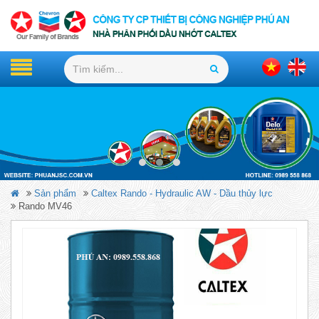
Sản phẩm
Caltex Rando - Hydraulic AW - Dầu thủy lực
Rando MV46