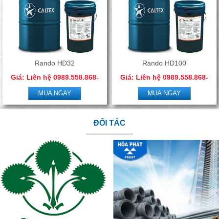
Rando HD32
Rando HD100
Giá: Liên hệ 0989.558.868-
Giá: Liên hệ 0989.558.868-
0966.506.288
0966.506.288
MUA NGAY
MUA NGAY
ĐỐI TÁC