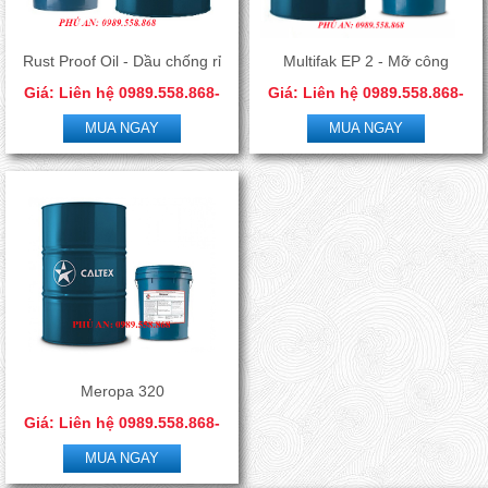
Rust Proof Oil - Dầu chống rỉ
Multifak EP 2 - Mỡ công
Giá: Liên hệ 0989.558.868-
Giá: Liên hệ 0989.558.868-
sét
nghiệp đa dụng
0966.506.288
0966.506.288
MUA NGAY
MUA NGAY
Meropa 320
Giá: Liên hệ 0989.558.868-
0966.506.288
MUA NGAY