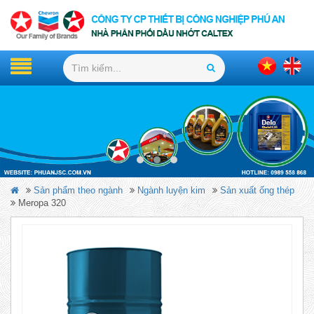
Sản phẩm theo ngành
Ngành luyện kim
Sản xuất ống thép
Meropa 320