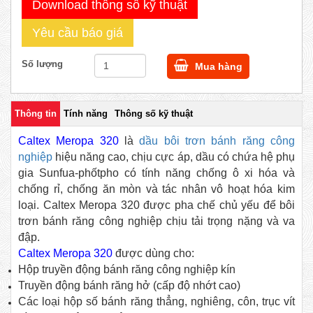
Download thông số kỹ thuật
Yêu cầu báo giá
Số lượng
Mua hàng
Thông tin
Tính năng
Thông số kỹ thuật
Caltex Meropa 320
là
dầu bôi trơn bánh răng công
nghiệp
hiệu năng cao, chịu cực áp, dầu có chứa hệ phụ
gia Sunfua-phốtpho có tính năng chống ô xi hóa và
chống rỉ, chống ăn mòn và tác nhân vô hoạt hóa kim
loại. Caltex Meropa 320 được pha chế chủ yếu để bôi
trơn bánh răng công nghiệp chịu tải trọng nặng và va
đập.
Caltex Meropa 320
được dùng cho:
Hộp truyền động bánh răng công nghiệp kín
Truyền động bánh răng hở (cấp độ nhớt cao)
Các loại hộp số bánh răng thẳng, nghiêng, côn, trục vít