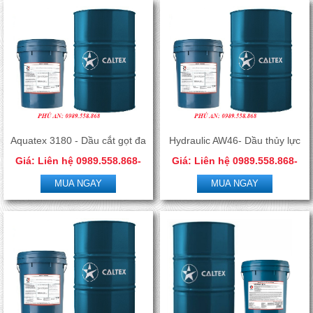
Aquatex 3180 - Dầu cắt gọt đa
Hydraulic AW46- Dầu thủy lực
Giá: Liên hệ 0989.558.868-
Giá: Liên hệ 0989.558.868-
kim pha nước
chống mài mòn
0966.506.288
0966.506.288
MUA NGAY
MUA NGAY