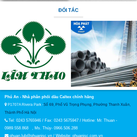
ĐỐI TÁC
Phú An - Nhà phân phối dầu Caltex chính hãng
P1707A Rivera Park
-
Số 69, Phố Vũ Trọng Phụng, Phường Thanh Xuân,
Thành Phố Hà Nội
Tel: 0243 5765946 / Fax: 0243 5675947 / Hotline: Mr. Thuan -
0989.558.868 , Ms. Thúy- 0966.506.288
phuan.lub@phuanjsc.vn / Website: phuanjsc.com.vn