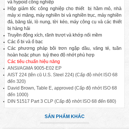
và hypoid công nghiệp
Hộp giảm tốc công nghiệp cho thiết bị hầm mỏ, nhà
máy xi măng, máy nghiền bi và nghiền trục, máy nghiền
đá, băng tải, lò nung, tời kéo, máy công cụ và các thiết
bị hàng hải
Truyền động xích, rãnh trượt và khớp nối mềm
Các ổ bi và ổ bạc
Các phương pháp bôi trơn ngập dầu, văng té, tuần
hoàn hoặc phun tuỳ theo độ nhớt phù hợp
Các tiêu chuẩn hiệu năng
ANSI/AGMA 9005-E02 EP
AIST 224 (tên cũ U.S. Steel 224) (Cấp độ nhớt ISO 68
đến 320)
David Brown, Table E, approved (Cấp độ nhớt ISO 68
đến 1000)
DIN 51517 Part 3 CLP (Cấp độ nhớt ISO 68 đến 680)
SẢN PHẨM KHÁC