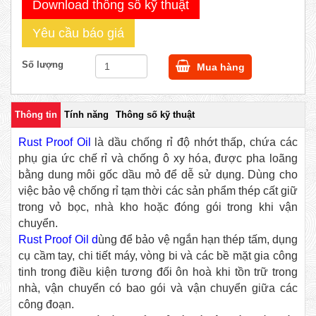
Download thông số kỹ thuật
Yêu cầu báo giá
Số lượng
Mua hàng
Thông tin
Tính năng
Thông số kỹ thuật
Rust Proof Oil
là d
ầu chống rỉ độ nhớt thấp, chứa các
phụ gia ức chế rỉ và chống ô xy hóa, được pha loãng
bằng dung môi gốc dầu mỏ để dễ sử dụng. Dùng cho
việc bảo vệ chống rỉ tạm thời các sản phẩm thép cất giữ
trong vỏ bọc, nhà kho hoặc đóng gói trong khi vận
chuyển.
Rust Proof Oil d
ùng để bảo vệ ngắn hạn thép tấm, dụng
cụ cầm tay, chi tiết máy, vòng bi và các bề mặt gia công
tinh trong điều kiện tương đối ôn hoà khi tồn trữ trong
nhà, vận chuyển có bao gói và vận chuyển giữa các
công đoạn.