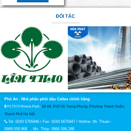
ĐỐI TÁC
Phú An - Nhà phân phối dầu Caltex chính hãng
P1707A Rivera Park
-
Số 69, Phố Vũ Trọng Phụng, Phường Thanh Xuân,
Thành Phố Hà Nội
Tel: 0243 5765946 / Fax: 0243 5675947 / Hotline: Mr. Thuan -
0989.558.868 , Ms. Thúy- 0966.506.288