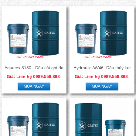
Aquatex 3180 - Dầu cắt gọt đa
Hydraulic AW46- Dầu thủy lực
Giá: Liên hệ 0989.558.868-
Giá: Liên hệ 0989.558.868-
kim pha nước
chống mài mòn
0966.506.288
0966.506.288
MUA NGAY
MUA NGAY