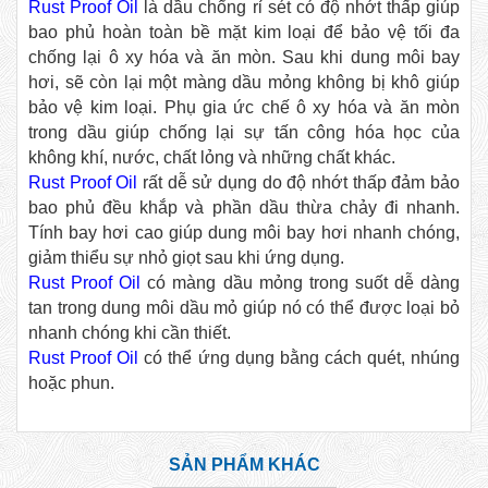
Rust Proof Oil
là dầu chổng rỉ sét có độ nhớt thấp giúp
bao phủ hoàn toàn bề mặt kim loại để bảo vệ tối đa
chống lại ô xy hóa và ăn mòn. Sau khi dung môi bay
hơi, sẽ còn lại một màng dầu mỏng không bị khô giúp
bảo vệ kim loại. Phụ gia ức chế ô xy hóa và ăn mòn
trong dầu giúp chống lại sự tấn công hóa học của
không khí, nước, chất lỏng và những chất khác.
Rust Proof Oil
rất dễ sử dụng do độ nhớt thấp đảm bảo
bao phủ đều khắp và phần dầu thừa chảy đi nhanh.
Tính bay hơi cao giúp dung môi bay hơi nhanh chóng,
giảm thiểu sự nhỏ giọt sau khi ứng dụng.
Rust Proof Oil
có màng dầu mỏng trong suốt dễ dàng
tan trong dung môi dầu mỏ giúp nó có thể được loại bỏ
nhanh chóng khi cần thiết.
Rust Proof Oil
có thể ứng dụng bằng cách quét, nhúng
hoặc phun.
SẢN PHẨM KHÁC