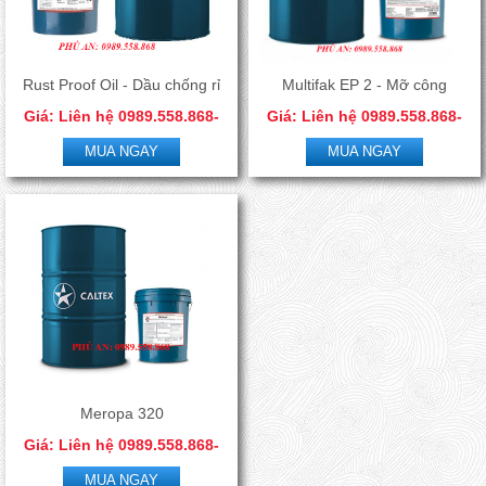
Rust Proof Oil - Dầu chống rỉ
Multifak EP 2 - Mỡ công
Giá: Liên hệ 0989.558.868-
Giá: Liên hệ 0989.558.868-
sét
nghiệp đa dụng
0966.506.288
0966.506.288
MUA NGAY
MUA NGAY
Meropa 320
Giá: Liên hệ 0989.558.868-
0966.506.288
MUA NGAY